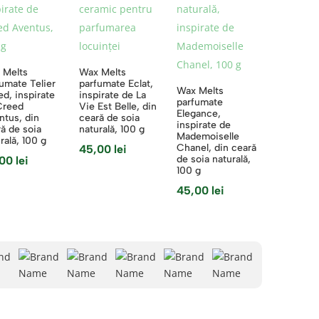
 Melts
Wax Melts
umate Telier
parfumate Eclat,
Wax Melts
d, inspirate
inspirate de La
parfumate
Creed
Vie Est Belle, din
Elegance,
ntus, din
ceară de soia
inspirate de
ă de soia
naturală, 100 g
Mademoiselle
rală, 100 g
Chanel, din ceară
45,00
lei
de soia naturală,
,00
lei
100 g
45,00
lei