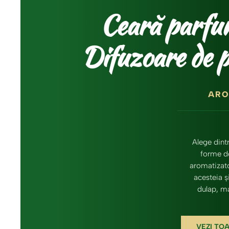
Ceară parfum
Difuzoare de 
ARO
Alege dint
forme d
aromatizato
acesteia ș
dulap, ma
VEZI TO