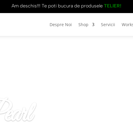
Am deschis!!! Te poti bucura de produsele
TELIER!
Despre Noi
Shop
Servicii
Work
earl