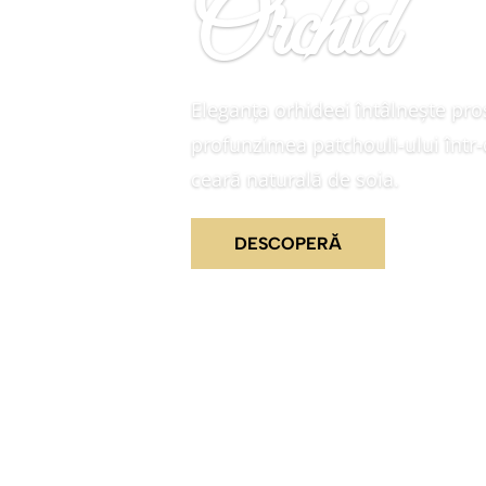
Orchid
Eleganța orhideei întâlnește pr
profunzimea patchouli-ului într-
ceară naturală de soia.
DESCOPERĂ