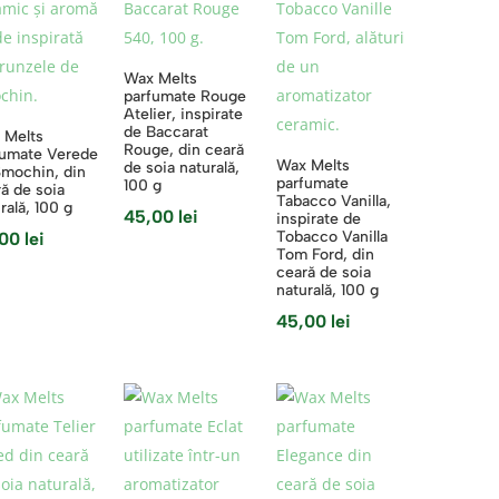
Wax Melts
parfumate Rouge
Atelier, inspirate
de Baccarat
 Melts
Rouge, din ceară
fumate Verede
Wax Melts
de soia naturală,
Smochin, din
parfumate
100 g
ă de soia
Tabacco Vanilla,
rală, 100 g
45,00
lei
inspirate de
Tobacco Vanilla
,00
lei
Tom Ford, din
ceară de soia
naturală, 100 g
45,00
lei