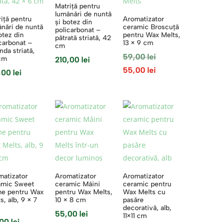
Matriță pentru
lumânări de nuntă
iță pentru
Aromatizator
și botez din
nări de nuntă
ceramic Broscuță
policarbonat –
otez din
pentru Wax Melts,
pătrată striată, 42
carbonat –
13 × 9 cm
cm
nda striată,
Prețul
59,00
lei
cm
210,00
lei
inițial
Prețul
55,00
lei
,00
lei
a
curent
fost:
este:
59,00 lei.
55,00 lei.
matizator
Aromatizator
Aromatizator
amic Sweet
ceramic Mâini
ceramic pentru
e pentru Wax
pentru Wax Melts,
Wax Melts cu
s, alb, 9 × 7
10 × 8 cm
pasăre
decorativă, alb,
55,00
lei
11×11 cm
,00
lei