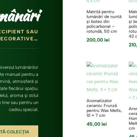
mânări
Matriță pentru
Matr
lumânări de nuntă
lumâ
și botez din
și b
policarbonat –
poli
ECIPIENT SAU
rotundă, 50 cm
rotu
42 
ECORATIVE…
200,00
lei
210
iversul lumânărilor
ate manual pentru a
mină, atmosferă și
ate fiecărui spațiu.
lul, aroma și stilul
Aromatizator
u tine sau pentru un
ceramic Frunză
Aro
cadou special.
pentru Wax Melts,
cer
10 × 7 cm
Hom
Melt
45,00
lei
cm
ATĂ COLECȚIA
45