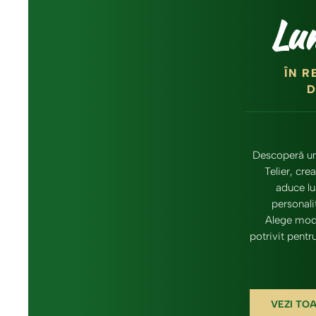
Lu
ÎN R
D
Descoperă un
Telier, cre
aduce lu
personalit
Alege mode
potrivit pentr
VEZI TO