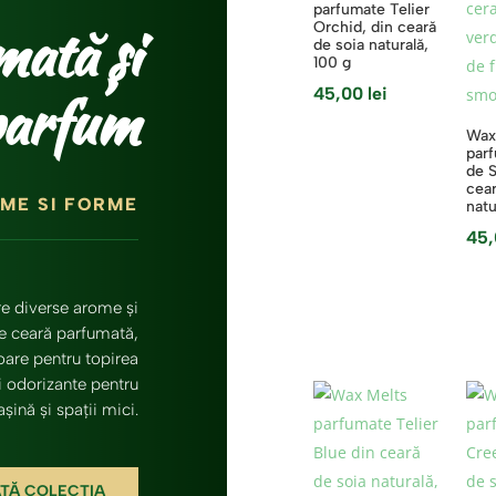
parfumate Telier
ată și
Orchid, din ceară
de soia naturală,
100 g
parfum
45,00
lei
Wax
par
de 
cear
ME SI FORME
natu
45
re diverse arome și
e ceară parfumată,
are pentru topirea
i odorizante pentru
șină și spații mici.
ATĂ COLECȚIA