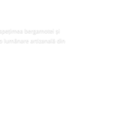
ospețimea bergamotei și
o lumânare artizanală din