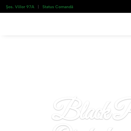
Șos. Viilor 97A
|
Status Comandă
Black P