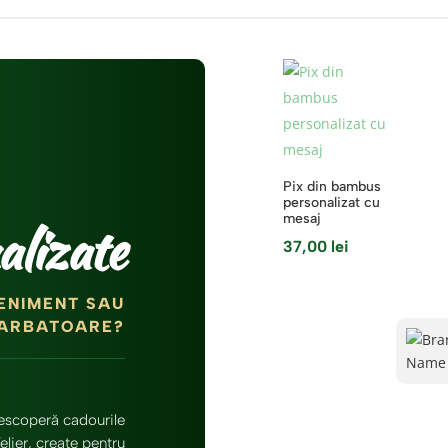
Pix din bambus
personalizat cu
mesaj
alizate
37,00
lei
ENIMENT SAU
ARBATOARE?
escoperă cadourile
elier, create pentru