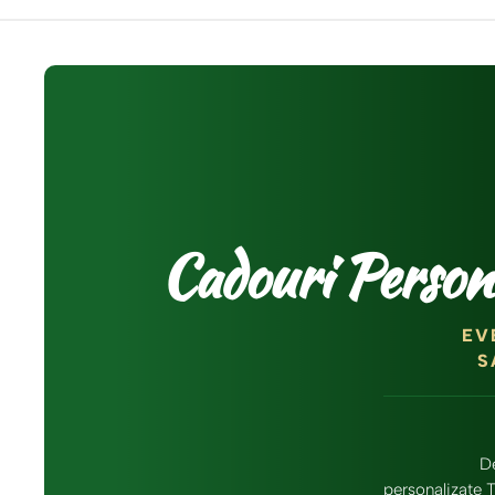
Cadouri Person
EV
S
D
personalizate T